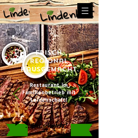
Frisch.
Regional.
Hausgemacht.
Restaurant im
Familienbetrieb mit
Leidenschaft!
...Dat schmeckt!