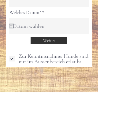
r
Welches Datum?
*
e
q
u
i
r
Weiter
e
d
Zur Kenntnisnahme: Hunde sind
nur im Aussenbereich erlaubt